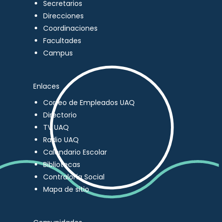
Secretarios
Direcciones
Coordinaciones
Facultades
Campus
Enlaces
Correo de Empleados UAQ
Directorio
TV UAQ
Radio UAQ
Calendario Escolar
Bibliotecas
Contraloría Social
Mapa de sitio