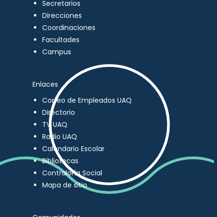
Secretarios
Direcciones
Coordinaciones
Facultades
Campus
Enlaces
Correo de Empleados UAQ
Directorio
TV UAQ
Radio UAQ
Calendario Escolar
Bibliotecas
Contraloría Social
Mapa de sitio