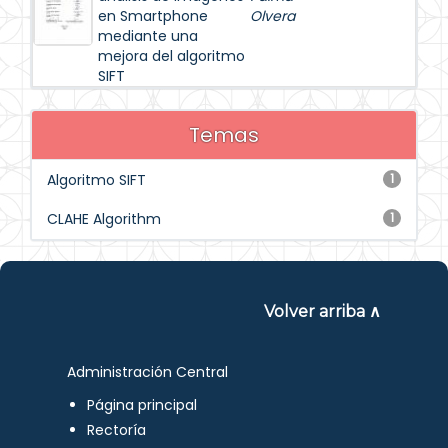
en Smartphone
Olvera
mediante una
mejora del algoritmo
SIFT
Temas
Algoritmo SIFT
1
CLAHE Algorithm
1
Volver arriba ∧
Administración Central
Página principal
Rectoría