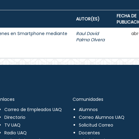
FECHA DE
AUTOR(ES)
PUBLICAC
ágenes en Smartphone mediante
Raul David
abr
Palma Olvera
Enlaces
Comunidades
Correo de Empleados UAQ
Alumnos
Directorio
Correo Alumnos UAQ
TV UAQ
Solicitud Correo
Radio UAQ
Docentes