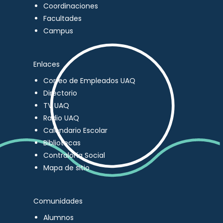
Coordinaciones
Facultades
Campus
Enlaces
Correo de Empleados UAQ
Directorio
TV UAQ
Radio UAQ
Calendario Escolar
Bibliotecas
Contraloría Social
Mapa de sitio
Comunidades
Alumnos