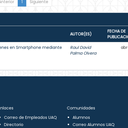
Anterior
1
Siguiente
FECHA DE
AUTOR(ES)
PUBLICAC
ágenes en Smartphone mediante
Raul David
abr
Palma Olvera
Enlaces
Comunidades
Correo de Empleados UAQ
Alumnos
Directorio
Correo Alumnos UAQ