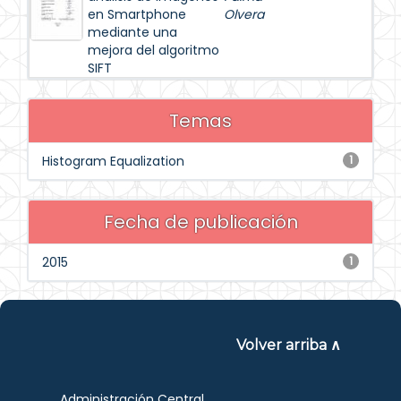
en Smartphone
Olvera
mediante una
mejora del algoritmo
SIFT
Temas
Histogram Equalization
1
Fecha de publicación
2015
1
Volver arriba ∧
Administración Central