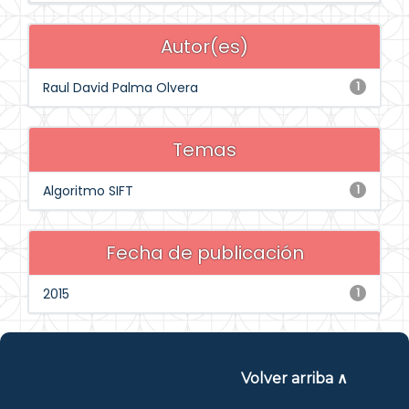
Autor(es)
Raul David Palma Olvera
1
Temas
Algoritmo SIFT
1
Fecha de publicación
2015
1
Volver arriba ∧