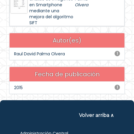
en Smartphone
Olvera
mediante una
mejora del algoritmo
SIFT
Autor(es)
Raul David Palma Olvera
1
Fecha de publicación
2015
1
Volver arriba ∧
Administración Central