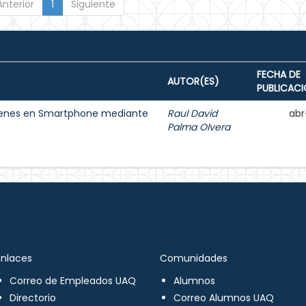
Anterior
1
Siguiente
FECHA DE
AUTOR(ES)
PUBLICAC
ágenes en Smartphone mediante
Raul David
abr
Palma Olvera
Enlaces
Comunidades
Correo de Empleados UAQ
Alumnos
Directorio
Correo Alumnos UAQ