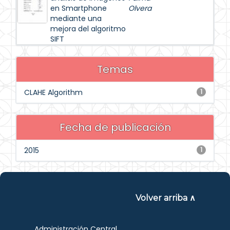
en Smartphone
Olvera
mediante una
mejora del algoritmo
SIFT
Temas
CLAHE Algorithm
1
Fecha de publicación
2015
1
Volver arriba ∧
Administración Central