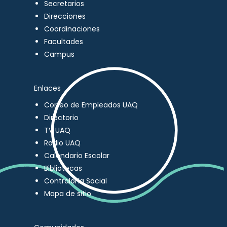
Secretarios
Direcciones
Coordinaciones
Facultades
Campus
Enlaces
Correo de Empleados UAQ
Directorio
TV UAQ
Radio UAQ
Calendario Escolar
Bibliotecas
Contraloría Social
Mapa de sitio