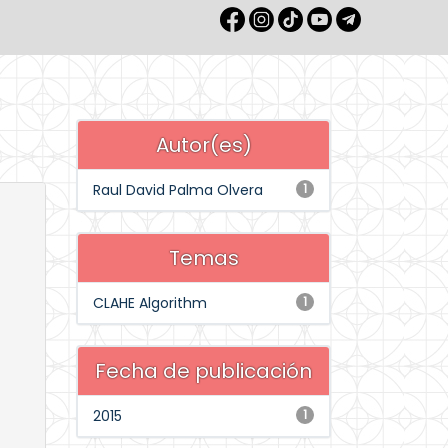
Autor(es)
Raul David Palma Olvera
1
Temas
CLAHE Algorithm
1
Fecha de publicación
2015
1