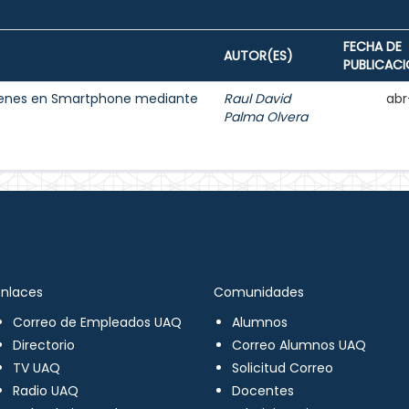
FECHA DE
AUTOR(ES)
PUBLICAC
ágenes en Smartphone mediante
Raul David
abr
Palma Olvera
Enlaces
Comunidades
Correo de Empleados UAQ
Alumnos
Directorio
Correo Alumnos UAQ
TV UAQ
Solicitud Correo
Radio UAQ
Docentes