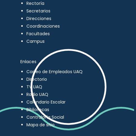
Rectoría
Secretarios
Direcciones
Coordinaciones
Facultades
Campus
Enlaces
Correo de Empleados UAQ
Directorio
TV UAQ
Radio UAQ
Calendario Escolar
Bibliotecas
Contraloría Social
Mapa de sitio