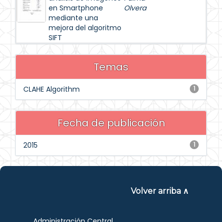
en Smartphone
Olvera
mediante una
mejora del algoritmo
SIFT
Temas
CLAHE Algorithm
1
Fecha de publicación
2015
1
Volver arriba ∧
Administración Central