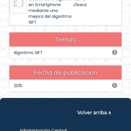
en Smartphone
Olvera
mediante una
mejora del algoritmo
SIFT
Temas
Algoritmo SIFT
1
Fecha de publicación
2015
1
Volver arriba ∧
Administración Central