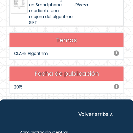
en Smartphone
Olvera
mediante una
mejora del algoritmo
SIFT
Temas
CLAHE Algorithm
1
Fecha de publicación
2015
1
Volver arriba ∧
Administración Central