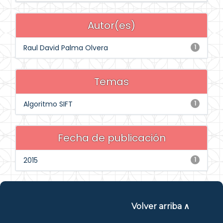
Autor(es)
Raul David Palma Olvera
1
Temas
Algoritmo SIFT
1
Fecha de publicación
2015
1
Volver arriba ∧