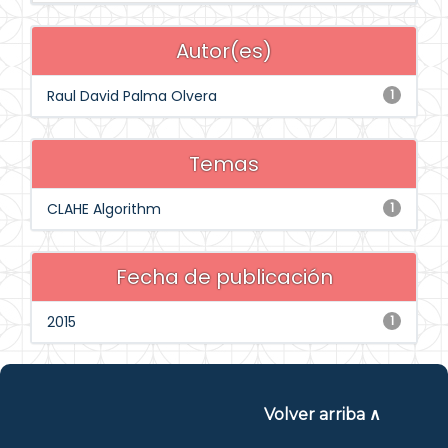
Autor(es)
Raul David Palma Olvera
1
Temas
CLAHE Algorithm
1
Fecha de publicación
2015
1
Volver arriba ∧