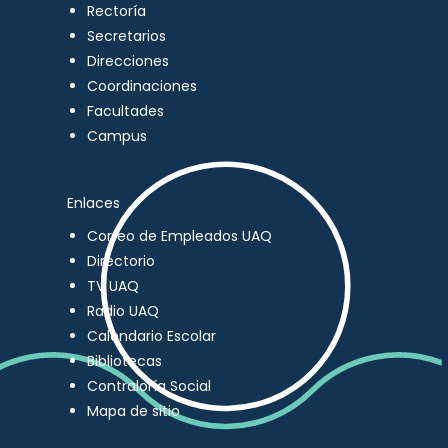
Rectoría
Secretarios
Direcciones
Coordinaciones
Facultades
Campus
Enlaces
Correo de Empleados UAQ
Directorio
TV UAQ
Radio UAQ
Calendario Escolar
Bibliotecas
Contraloría Social
Mapa de sitio