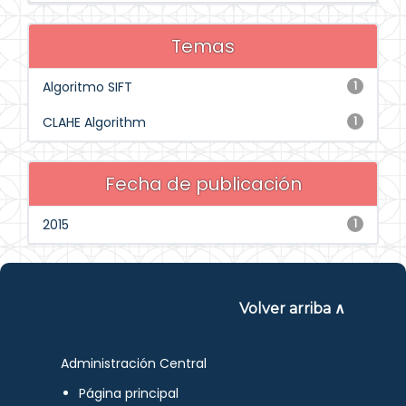
Temas
Algoritmo SIFT
1
CLAHE Algorithm
1
Fecha de publicación
2015
1
Volver arriba ∧
Administración Central
Página principal