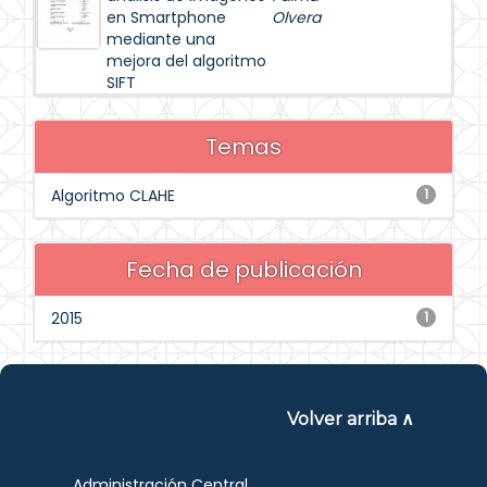
en Smartphone
Olvera
mediante una
mejora del algoritmo
SIFT
Temas
Algoritmo CLAHE
1
Fecha de publicación
2015
1
Volver arriba ∧
Administración Central