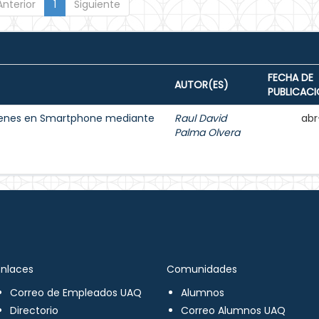
Anterior
1
Siguiente
FECHA DE
AUTOR(ES)
PUBLICAC
ágenes en Smartphone mediante
Raul David
abr
Palma Olvera
Enlaces
Comunidades
Correo de Empleados UAQ
Alumnos
Directorio
Correo Alumnos UAQ