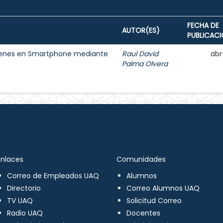
FECHA DE
AUTOR(ES)
PUBLICAC
ágenes en Smartphone mediante
Raul David
abr
Palma Olvera
Enlaces
Comunidades
Correo de Empleados UAQ
Alumnos
Directorio
Correo Alumnos UAQ
TV UAQ
Solicitud Correo
Radio UAQ
Docentes