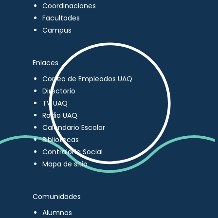
Coordinaciones
Facultades
Campus
Enlaces
Correo de Empleados UAQ
Directorio
TV UAQ
Radio UAQ
Calendario Escolar
Bibliotecas
Contraloría Social
Mapa de sitio
Comunidades
Alumnos