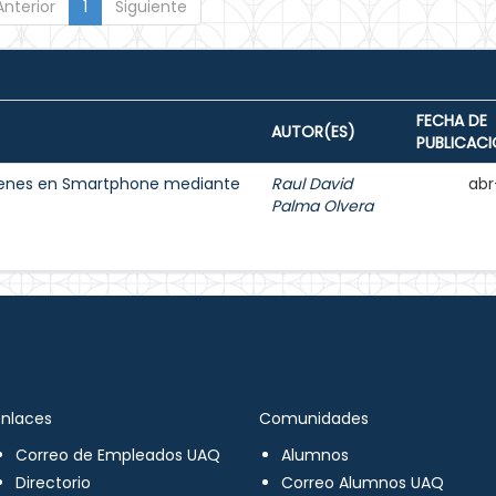
Anterior
1
Siguiente
FECHA DE
AUTOR(ES)
PUBLICAC
ágenes en Smartphone mediante
Raul David
abr
Palma Olvera
Enlaces
Comunidades
Correo de Empleados UAQ
Alumnos
Directorio
Correo Alumnos UAQ