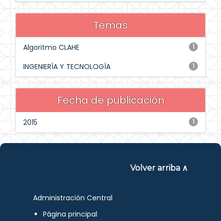
Temas
Algoritmo CLAHE
1
INGENIERÍA Y TECNOLOGÍA
1
Fecha de publicación
2015
1
Volver arriba ∧
Administración Central
Página principal