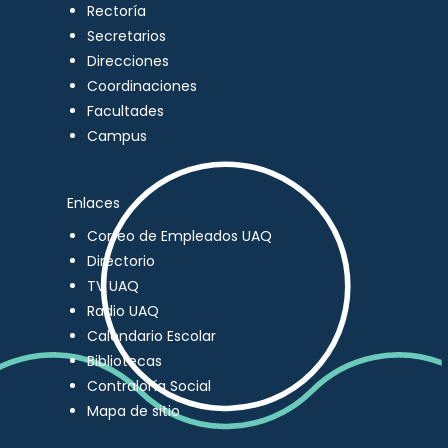
Rectoría
Secretarios
Direcciones
Coordinaciones
Facultades
Campus
Enlaces
Correo de Empleados UAQ
Directorio
TV UAQ
Radio UAQ
Calendario Escolar
Bibliotecas
Contraloría Social
Mapa de sitio