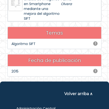
en Smartphone
Olvera
mediante una
mejora del algoritmo
SIFT
Temas
Algoritmo SIFT
1
Fecha de publicación
2015
1
Volver arriba ∧
Administración Central