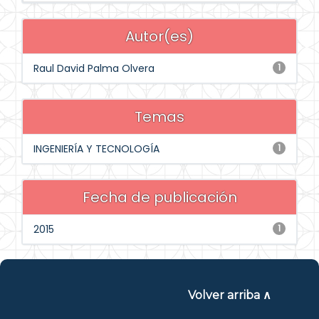
Autor(es)
Raul David Palma Olvera
1
Temas
INGENIERÍA Y TECNOLOGÍA
1
Fecha de publicación
2015
1
Volver arriba ∧