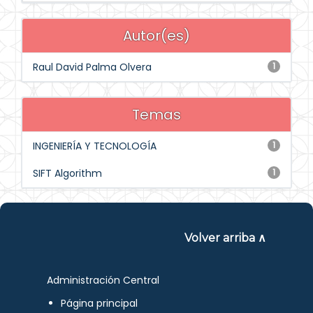
Autor(es)
Raul David Palma Olvera
1
Temas
INGENIERÍA Y TECNOLOGÍA
1
SIFT Algorithm
1
Volver arriba ∧
Administración Central
Página principal