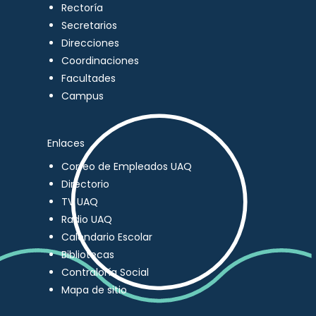
Rectoría
Secretarios
Direcciones
Coordinaciones
Facultades
Campus
Enlaces
Correo de Empleados UAQ
Directorio
TV UAQ
Radio UAQ
Calendario Escolar
Bibliotecas
Contraloría Social
Mapa de sitio