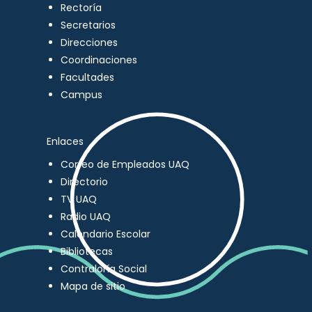
Rectoría
Secretarios
Direcciones
Coordinaciones
Facultades
Campus
Enlaces
Correo de Empleados UAQ
Directorio
TV UAQ
Radio UAQ
Calendario Escolar
Bibliotecas
Contraloría Social
Mapa de sitio