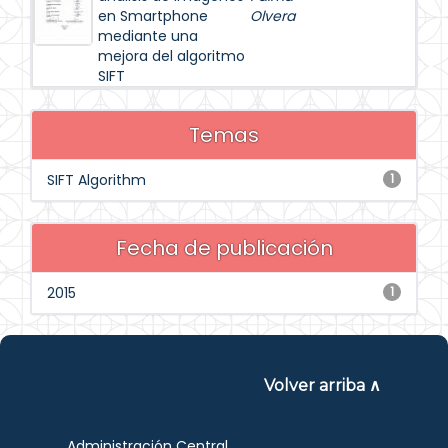
en Smartphone
Olvera
mediante una
mejora del algoritmo
SIFT
Temas
SIFT Algorithm
1
Fecha de publicación
2015
1
Volver arriba ∧
Administración Central