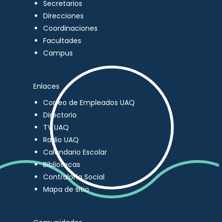
Secretarios
Direcciones
Coordinaciones
Facultades
Campus
Enlaces
Correo de Empleados UAQ
Directorio
TV UAQ
Radio UAQ
Calendario Escolar
Bibliotecas
Contraloría Social
Mapa de sitio