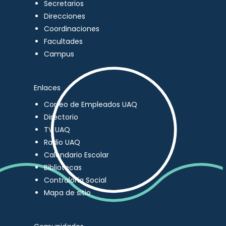
Secretarios
Direcciones
Coordinaciones
Facultades
Campus
Enlaces
Correo de Empleados UAQ
Directorio
TV UAQ
Radio UAQ
Calendario Escolar
Bibliotecas
Contraloría Social
Mapa de sitio