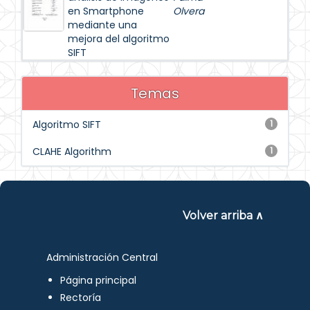
en Smartphone
Olvera
mediante una
mejora del algoritmo
SIFT
Temas
Algoritmo SIFT
1
CLAHE Algorithm
1
Volver arriba ∧
Administración Central
Página principal
Rectoría