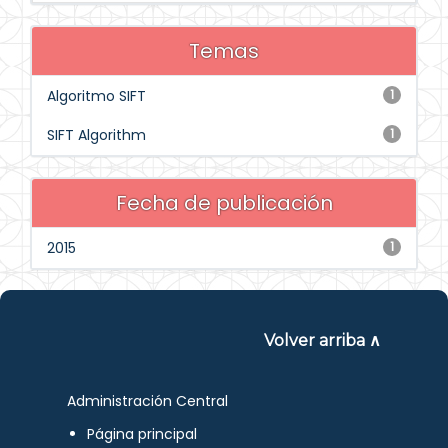
Temas
Algoritmo SIFT
1
SIFT Algorithm
1
Fecha de publicación
2015
1
Volver arriba ∧
Administración Central
Página principal