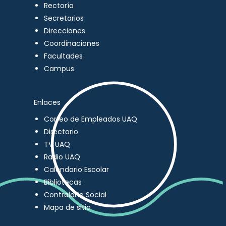
Rectoría
Secretarios
Direcciones
Coordinaciones
Facultades
Campus
Enlaces
Correo de Empleados UAQ
Directorio
TV UAQ
Radio UAQ
Calendario Escolar
Bibliotecas
Contraloría Social
Mapa de sitio