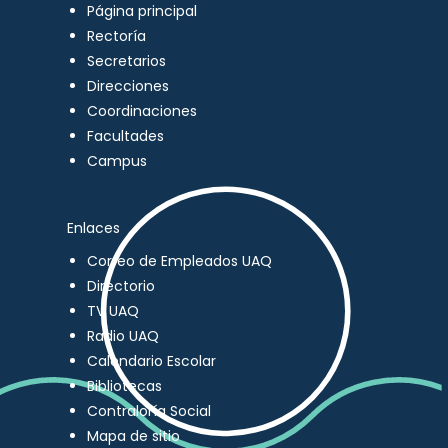
Página principal
Rectoría
Secretarios
Direcciones
Coordinaciones
Facultades
Campus
Enlaces
Correo de Empleados UAQ
Directorio
TV UAQ
Radio UAQ
Calendario Escolar
Bibliotecas
Contraloría Social
Mapa de sitio