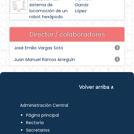
sistema de
García
locomoción de un
López
robot hexápodo.
Director / colaboradores
José Emilio Vargas Soto
1
Juan Manuel Ramos Arreguín
1
Volver arriba ∧
Administración Central
Página principal
Rectoría
Secretarios