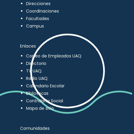
Direcciones
Coordinaciones
Facultades
Campus
Enlaces
Correo de Empleados UAQ
Directorio
TV UAQ
Radio UAQ
Calendario Escolar
Bibliotecas
Contraloría Social
Mapa de sitio
Comunidades