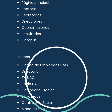
Página principal
Rectoría
Secretarios
Direcciones
Coordinaciones
Facultades
Campus
Enlaces
Correo de Empleados UAQ
Directorio
TV UAQ
Radio UAQ
Calendario Escolar
Bibliotecas
Contraloría Social
Mapa de sitio