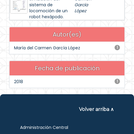
sistema de
García
locomoción de un
López
robot hexápodo.
Autor(es)
María del Carmen García López
1
Fecha de publicación
2018
1
Volver arriba ∧
Administración Central