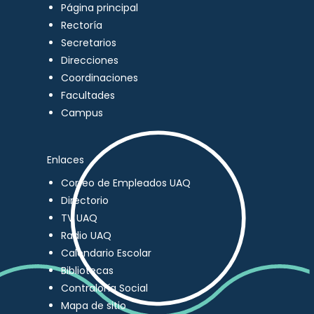
Página principal
Rectoría
Secretarios
Direcciones
Coordinaciones
Facultades
Campus
Enlaces
Correo de Empleados UAQ
Directorio
TV UAQ
Radio UAQ
Calendario Escolar
Bibliotecas
Contraloría Social
Mapa de sitio