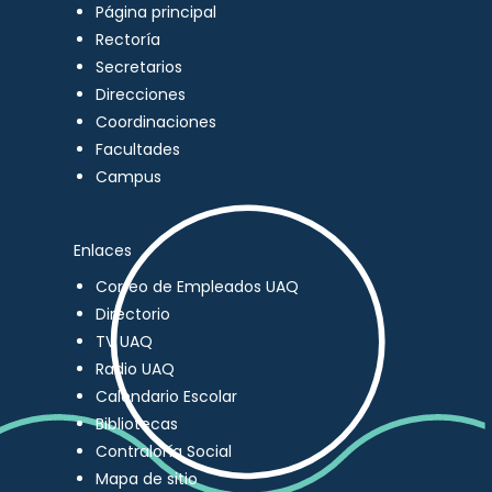
Página principal
Rectoría
Secretarios
Direcciones
Coordinaciones
Facultades
Campus
Enlaces
Correo de Empleados UAQ
Directorio
TV UAQ
Radio UAQ
Calendario Escolar
Bibliotecas
Contraloría Social
Mapa de sitio