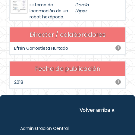
sistema de
García
locomoción de un
López
robot hexápodo.
Director / colaboradores
Efrén Gorrostieta Hurtado
1
Fecha de publicación
2018
1
Volver arriba ∧
Administración Central