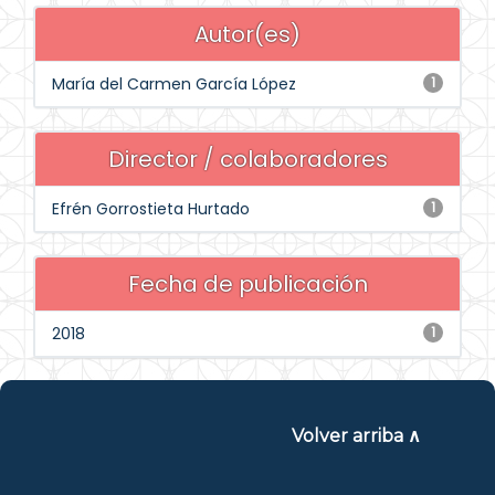
Autor(es)
María del Carmen García López
1
Director / colaboradores
Efrén Gorrostieta Hurtado
1
Fecha de publicación
2018
1
Volver arriba ∧