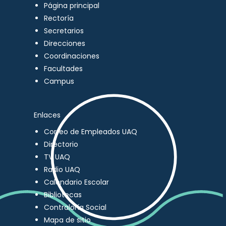
Página principal
Rectoría
Secretarios
Direcciones
Coordinaciones
Facultades
Campus
Enlaces
Correo de Empleados UAQ
Directorio
TV UAQ
Radio UAQ
Calendario Escolar
Bibliotecas
Contraloría Social
Mapa de sitio