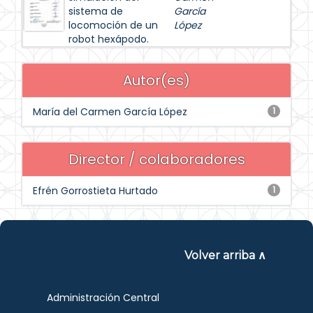
sistema de
García
locomoción de un
López
robot hexápodo.
Autor(es)
María del Carmen García López
1
Director / colaboradores
Efrén Gorrostieta Hurtado
1
Volver arriba ∧
Administración Central