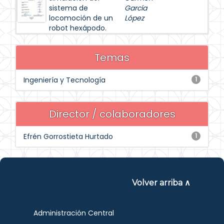
sistema de
García
locomoción de un
López
robot hexápodo.
Temas
Ingeniería y Tecnología
1
Director / colaboradores
Efrén Gorrostieta Hurtado
1
Volver arriba ∧
Administración Central