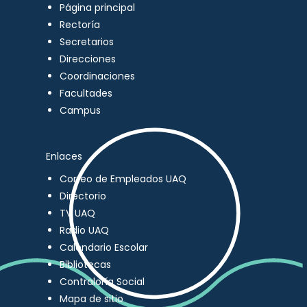
Página principal
Rectoría
Secretarios
Direcciones
Coordinaciones
Facultades
Campus
Enlaces
Correo de Empleados UAQ
Directorio
TV UAQ
Radio UAQ
Calendario Escolar
Bibliotecas
Contraloría Social
Mapa de sitio