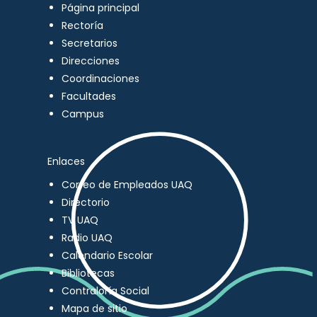
Página principal
Rectoría
Secretarios
Direcciones
Coordinaciones
Facultades
Campus
Enlaces
Correo de Empleados UAQ
Directorio
TV UAQ
Radio UAQ
Calendario Escolar
Bibliotecas
Contraloría Social
Mapa de sitio