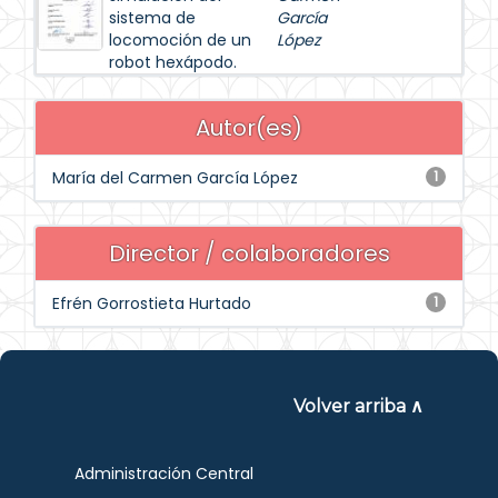
sistema de
García
locomoción de un
López
robot hexápodo.
Autor(es)
María del Carmen García López
1
Director / colaboradores
Efrén Gorrostieta Hurtado
1
Volver arriba ∧
Administración Central