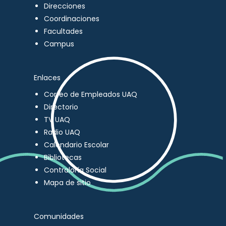
Direcciones
Coordinaciones
Facultades
Campus
Enlaces
Correo de Empleados UAQ
Directorio
TV UAQ
Radio UAQ
Calendario Escolar
Bibliotecas
Contraloría Social
Mapa de sitio
Comunidades