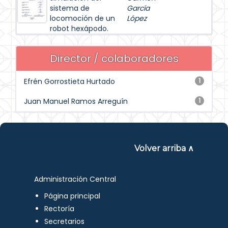
sistema de
García
locomoción de un
López
robot hexápodo.
Director / colaboradores
Efrén Gorrostieta Hurtado
1
Juan Manuel Ramos Arreguín
1
Volver arriba ∧
Administración Central
Página principal
Rectoría
Secretarios