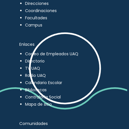
Direcciones
Coordinaciones
Facultades
Campus
Enlaces
Correo de Empleados UAQ
Directorio
TV UAQ
Radio UAQ
Calendario Escolar
Bibliotecas
Contraloría Social
Mapa de sitio
Comunidades