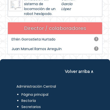
sistema de
García
locomoción de un
López
robot hexápodo.
Director / colaboradores
Efrén Gorrostieta Hurtado
1
Juan Manuel Ramos Arreguín
1
Volver arriba ∧
Administración Central
Página principal
Rectoría
Secretarios