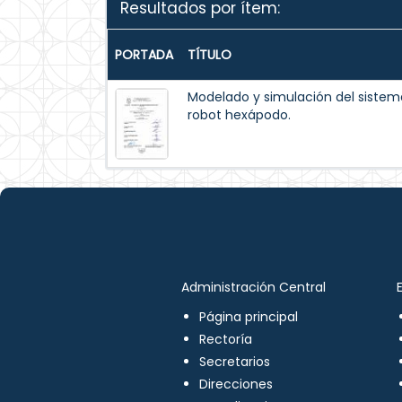
Resultados por ítem:
PORTADA
TÍTULO
Modelado y simulación del siste
robot hexápodo.
Administración Central
Página principal
Rectoría
Secretarios
Direcciones