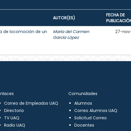
FECHA DE
AUTOR(ES)
PUBLICACIÓ
ma de locomoción de un
María del Carmen
27-nov
García López
Enlaces
Comunidades
Correo de Empleados UAQ
Alumnos
Directorio
Correo Alumnos UAQ
TV UAQ
Solicitud Correo
Radio UAQ
Docentes