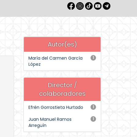
Autor(es)
María del Carmen García
1
López
Director /
colaboradores
Efrén Gorrostieta Hurtado
1
Juan Manuel Ramos
1
Arreguín