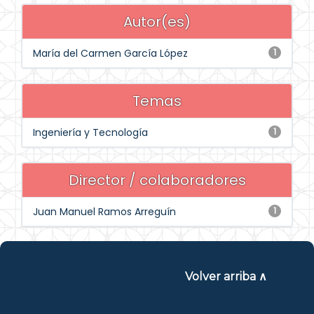
Autor(es)
María del Carmen García López
1
Temas
Ingeniería y Tecnología
1
Director / colaboradores
Juan Manuel Ramos Arreguín
1
Volver arriba ∧