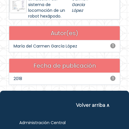
sistema de
García
locomoción de un
López
robot hexápodo.
Autor(es)
María del Carmen García López
1
Fecha de publicación
2018
1
Volver arriba ∧
Administración Central