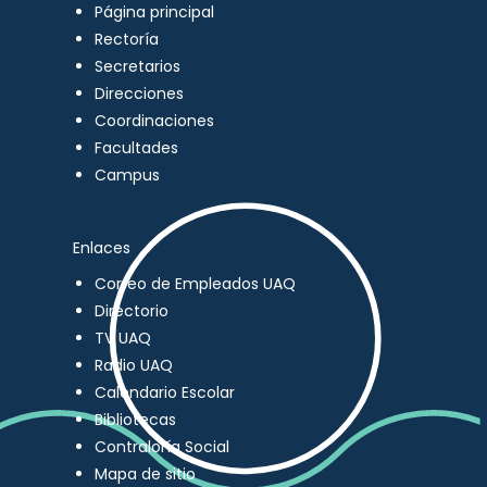
Página principal
Rectoría
Secretarios
Direcciones
Coordinaciones
Facultades
Campus
Enlaces
Correo de Empleados UAQ
Directorio
TV UAQ
Radio UAQ
Calendario Escolar
Bibliotecas
Contraloría Social
Mapa de sitio