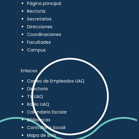
Página principal
Rectoría
Secretarios
Direcciones
Coordinaciones
Facultades
Campus
Enlaces
Correo de Empleados UAQ
Directorio
TV UAQ
Radio UAQ
Calendario Escolar
Bibliotecas
Contraloría Social
Mapa de sitio