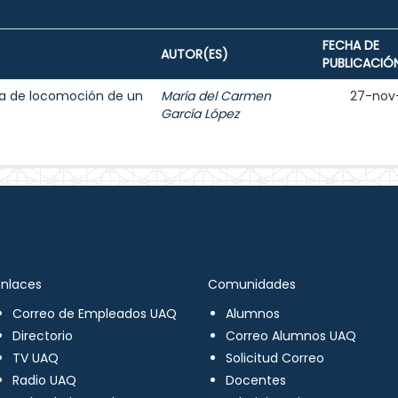
FECHA DE
AUTOR(ES)
PUBLICACIÓ
ma de locomoción de un
María del Carmen
27-nov
García López
Enlaces
Comunidades
Correo de Empleados UAQ
Alumnos
Directorio
Correo Alumnos UAQ
TV UAQ
Solicitud Correo
Radio UAQ
Docentes