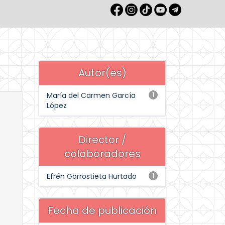
Autor(es)
María del Carmen García
1
López
Director /
colaboradores
Efrén Gorrostieta Hurtado
1
Fecha de publicación