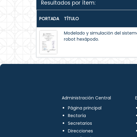
Resultados por ítem:
PORTADA
TÍTULO
Modelado y simulación del siste
robot hexápodo.
Administración Central
Página principal
Rectoría
Secretarios
Direcciones