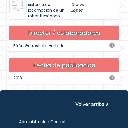
sistema de
García
locomoción de un
López
robot hexápodo.
Director / colaboradores
Efrén Gorrostieta Hurtado
1
Fecha de publicación
2018
1
Volver arriba ∧
Administración Central