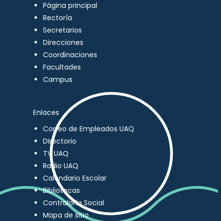
Página principal
Rectoría
Secretarios
Direcciones
Coordinaciones
Facultades
Campus
Enlaces
Correo de Empleados UAQ
Directorio
TV UAQ
Radio UAQ
Calendario Escolar
Bibliotecas
Contraloría Social
Mapa de sitio